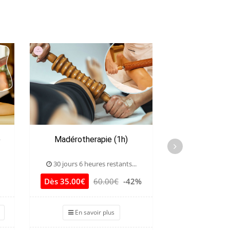
)
Madérotherapie (1h)
Drainage visag
(1h
30 jours 6 heures restants...
30 jours 6 he
Dès 35.00€
60.00€
-42%
39.00€
8
En savoir plus
J'achète