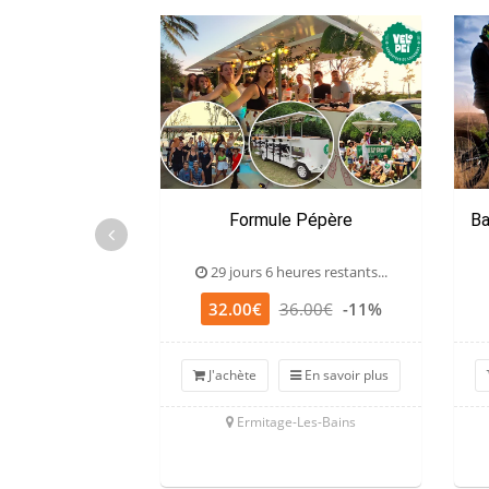
Formule Pépère
Ba
29 jours 6 heures restants...
32.00€
36.00€
-11%
J'achète
En savoir plus
Ermitage-Les-Bains