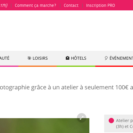
17h)
Comment ça marche?
Contact
Inscription PRO
EAUTÉ
🎯 LOISIRS
🏨 HÔTELS
🎈 ÉVÉNEMEN
otographie grâce à un atelier à seulement 100€ a
Atelier 
(3h) et 