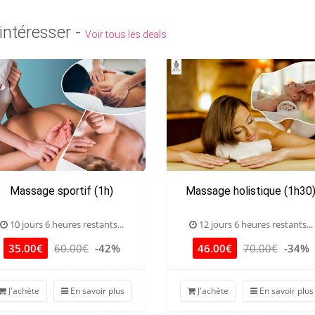
intéresser -
Voir tous les deals
Massage sportif (1h)
Massage holistique (1h30
10 jours 6 heures restants...
12 jours 6 heures restants...
35.00€
60.00€
-42%
46.00€
70.00€
-34%
J'achète
En savoir plus
J'achète
En savoir plus