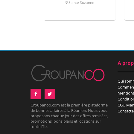
Sainte Suzanne
A pro
Qui som
Comment
Mentions
Conditio
Groupanoo.com est la première plateforme
CGU Man
de bonnes affaires à la Réunion. Nous vous
Contacte
proposons chaque jour des offres remisées,
promotions, bons plans et locations sur
toute l’île.