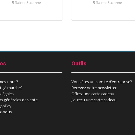
Sainte Suzanne
Sainte Suzanne
pos
Outils
mes-nous?
Vous êtes un comité d’entreprise?
 çà marche?
Recevez notre newsletter
 légales
Offrez une carte cadeau
ns générales de vente
J'ai reçu une carte cadeau
goPay
z-nous