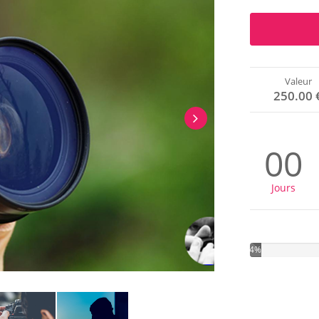
Valeur
250.00 
00
Jours
4%