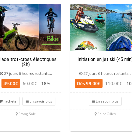
lade trot-cross électriques
Initiation en jet ski (45 min
(2h)
27 jours 6 heures restants...
27 jours 6 heures restants...
49.00€
60.00€
-18%
Dès 99.00€
110.00€
-1
J'achète
En savoir plus
En savoir plus
Etang Salé
Saint Gilles