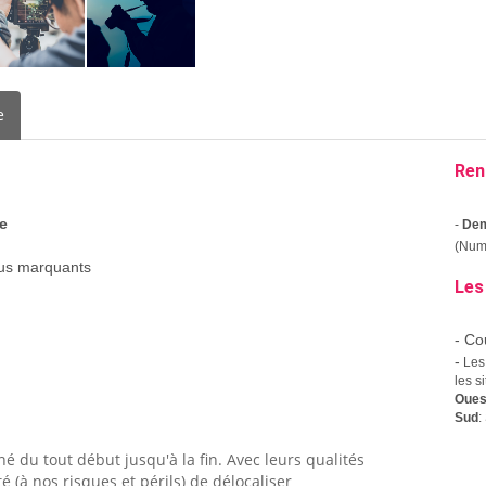
e
Ren
e
-
Dem
(Numé
lus marquants
Les
- Co
-
Les 
les s
Oues
Sud
:
 du tout début jusqu'à la fin. Avec leurs qualités
 (à nos risques et périls) de délocaliser