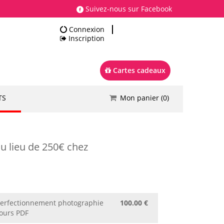
Suivez-nous sur Facebook
Connexion
Inscription
Cartes cadeaux
TS
Mon panier (
0
)
Total
0.00 €
Commander
u lieu de 250€ chez
perfectionnement photographie
100.00 €
Cours PDF