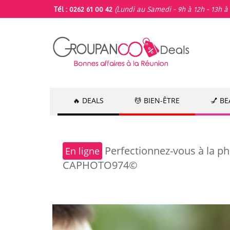
Tél : 0262 61 00 42
(Lundi au Samedi - 9h à 12h - 13h à 
🔥 DEALS
💆 BIEN-ÊTRE
💅 B
Perfectionnez-vous à la ph
En ligne
CAPHOTO974©