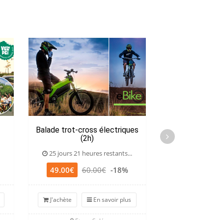
Balade trot-cross électriques
Initiation en j
(2h)
25 jours 21 heures restants...
25 jours 21 he
49.00€
60.00€
-18%
Dès 99.00€
J'achète
En savoir plus
En sav