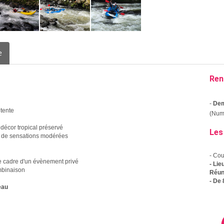
e
Ren
-
Dem
étente
(Numé
décor tropical préservé
Les
 de sensations modérées
- Co
 le cadre d'un évènement privé
- Lie
ombinaison
Réun
- De
eau