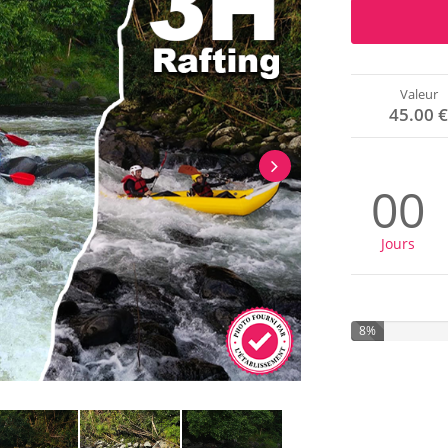
Valeur
45.00 
00
Jours
8%