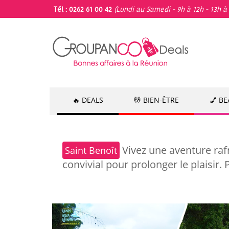
Tél : 0262 61 00 42
(Lundi au Samedi - 9h à 12h - 13h à 
🔥 DEALS
💆 BIEN-ÊTRE
💅 B
Vivez une aventure rafra
Saint Benoît
convivial pour prolonger le plaisir