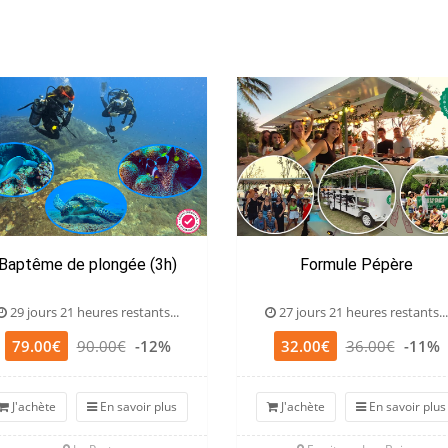
Baptême de plongée (3h)
Formule Pépère
29 jours 21 heures restants...
27 jours 21 heures restants...
79.00€
90.00€
-12%
32.00€
36.00€
-11%
J'achète
En savoir plus
J'achète
En savoir plus