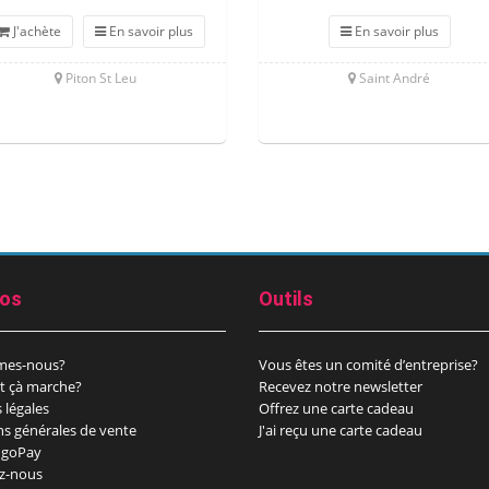
J'achète
En savoir plus
En savoir plus
Piton St Leu
Saint André
pos
Outils
mes-nous?
Vous êtes un comité d’entreprise?
 çà marche?
Recevez notre newsletter
 légales
Offrez une carte cadeau
ns générales de vente
J'ai reçu une carte cadeau
goPay
z-nous