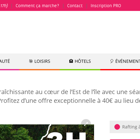
17h)
Comment ça marche?
Contact
Inscription PRO
EAUTÉ
🎯 LOISIRS
🏨 HÔTELS
🎈 ÉVÉNEMEN
îchissante au cœur de l’Est de l’île avec une séan
. Profitez d’une offre exceptionnelle à 40€ au lie
Rafting 