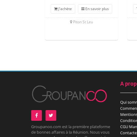
J'achète
En savoir plus
Piton St Leu
A pro
Qui som
Comment
Mentions
Conditio
Groupanoo.com est la première plateforme
CGU Man
de bonnes affaires à la Réunion. Nous vous
Contacte