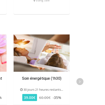
Etang Salé
Saint
nt
Soin énergétique (1h30)
Brow lift et 
tein
30 jours 21 heures restants...
30 jours 21 he
%
39.00€
60.00€
-35%
49.00€
7