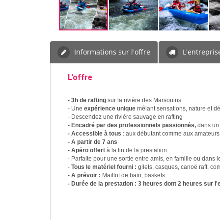
Informations sur l'offre
L'entrepris
L'offre
- 3h de rafting
sur la rivière des Marsouins
- Une
expérience unique
mêlant sensations, nature et d
- Descendez une rivière sauvage en rafting
- Encadré par des professionnels passionnés,
dans un 
- Accessible à tous
: aux débutant comme aux amateurs
- A partir de 7 ans
- Apéro offert
à la fin de la prestation
- Parfaite pour une sortie entre amis, en famille ou dans
-
Tous le matériel fourni :
gilets, casques, cano
ë raft, c
- A prévoir :
Maillot de bain, baskets
- Durée de la prestation : 3 heures dont 2 heures sur l'