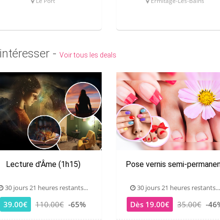
Le Port
Ermitage-Les-Bains
intéresser -
Voir tous les deals
Lecture d'Âme (1h15)
Pose vernis semi-permane
30 jours 21 heures restants...
30 jours 21 heures restants...
39.00€
110.00€
-65%
Dès 19.00€
35.00€
-46