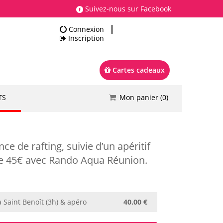
Suivez-nous sur Facebook
Connexion
Inscription
Cartes cadeaux
TS
Mon panier (
0
)
Total
0.00 €
Commander
ce de rafting, suivie d’un apéritif
u de 45€ avec Rando Aqua Réunion.
à Saint Benoît (3h) & apéro
40.00 €