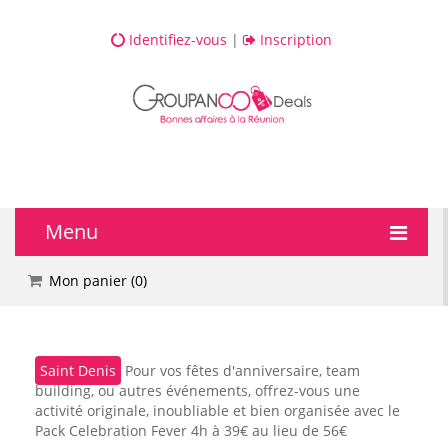
Identifiez-vous
|
Inscription
Menu
🔥 DEALS
Mon panier (
0
)
💆 Bien-être
Saint Denis
Pour vos fêtes d'anniversaire, team
💅 Beauté
building, ou autres événements, offrez-vous une
activité originale, inoubliable et bien organisée avec le
🎯 Loisirs
Pack Celebration Fever 4h à 39€ au lieu de 56€