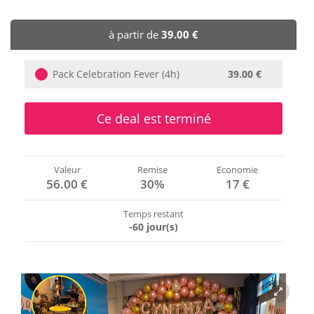
🏨 Hôtels
à partir de
39.00 €
🎈 Événements
Pack Celebration Fever (4h)
39.00 €
Ce deal est terminé
Valeur
Remise
Economie
56.00 €
30%
17 €
Temps restant
-60 jour(s)