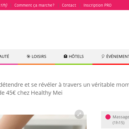
17h)
Comment ça marche?
Contact
Inscription PRO
EAUTÉ
🎯 LOISIRS
🏨 HÔTELS
🎈 ÉVÉNEMEN
détendre et se révéler à travers un véritable mo
de 45€ chez Healthy Mei
Massage 
(1h15)