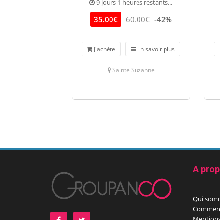
9 jours 1 heures restants...
35.00€
60.00€
-42%
J'achète
En savoir plus
Sainte Suzanne
A pro
Qui som
Comment
Mentions