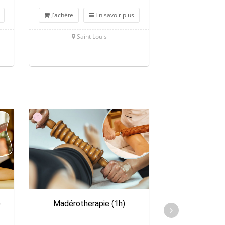
J'achète
En savoir plus
J'achète
Saint Louis
Sain
)
Madérotherapie (1h)
Drainage visag
(1h