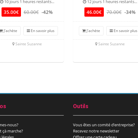
10 jours 1 heures restants...
12 jours 1 heures restants...
35.00€
60.00€
-42%
46.00€
70.00€
-34%
J'achète
En savoir plus
J'achète
En savoir plus
Sainte Suzanne
Sainte Suzanne
pos
Outils
mes-nous?
Vous êtes un comité d’entreprise?
 çà marche?
Recevez notre newsletter
 légales
Offrez une carte cadeau