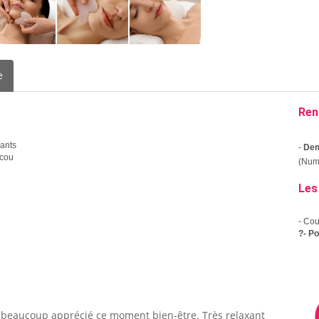
e
Ren
nants
-
Dem
 cou
(Numé
Les
- Co
?- P
t beaucoup apprécié ce moment bien-être. Très relaxant