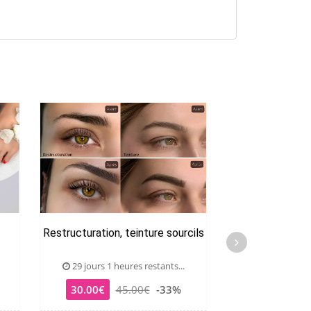
Restructuration, teinture sourcils
Browlift e
29 jours 1 heures restants...
27 jours 1 he
30.00€
45.00€
-33%
49.00€
7