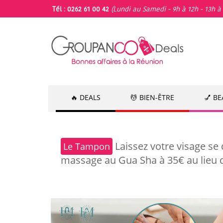
Tél : 0262 61 00 42
(Lundi au Samedi - 9h à 12h - 13h à 
🔥 DEALS
💆 BIEN-ÊTRE
💅 B
Laissez votre visage se 
Le Tampon
massage au Gua Sha à 35€ au lieu 