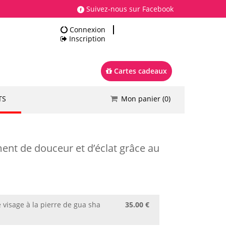
Suivez-nous sur Facebook
Connexion
Inscription
Cartes cadeaux
TS
Mon panier (
0
)
Total
0.00 €
Commander
ment de douceur et d’éclat grâce au
visage à la pierre de gua sha
35.00 €