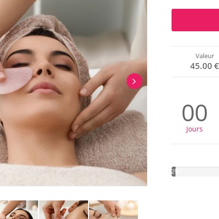
Valeur
45.00 
00
Jours
2%