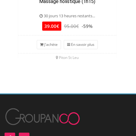
Massage holistique (1h15)
30 jours 13 heures restants...
39.00€
95.00€
-59%
J'achète
En savoir plus
Piton St Leu