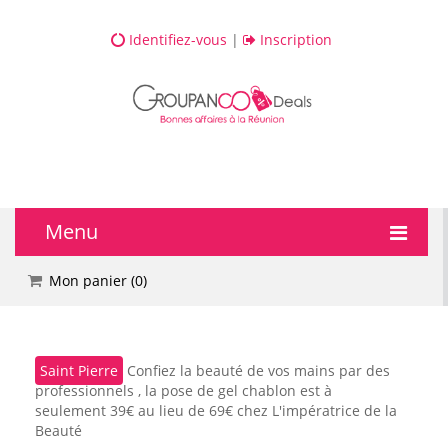
Identifiez-vous
|
Inscription
Menu
🔥 DEALS
Mon panier (
0
)
💆 Bien-être
Saint Pierre
Confiez la beauté de vos mains par des
💅 Beauté
professionnels , la pose de gel chablon est à
seulement 39€ au lieu de 69€ chez L'impératrice de la
🎯 Loisirs
Beauté