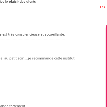
ice le
plaisir
des clients
Les R
ne est très consciencieuse et accueillante.
el au petit soin....je recommande cette institut
mmande fortement