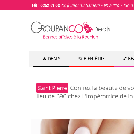
Tél : 0262 61 00 42
(Lundi au Samedi - 9h à 12h - 13h à 
🔥 DEALS
💆 BIEN-ÊTRE
💅 B
Confiez la beauté de vo
Saint Pierre
lieu de 69€ chez L'impératrice de l