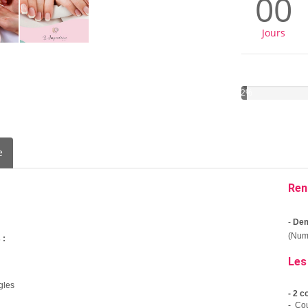
00
Jours
2%
e
Ren
-
Dem
(Numé
 :
Les
ngles
- 2 
- Co