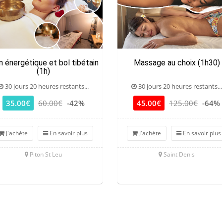
n énergétique et bol tibétain
Massage au choix (1h30)
(1h)
30 jours 20 heures restants...
30 jours 20 heures restants...
35.00€
60.00€
-42%
45.00€
125.00€
-64%
J'achète
En savoir plus
J'achète
En savoir plus
Piton St Leu
Saint Denis