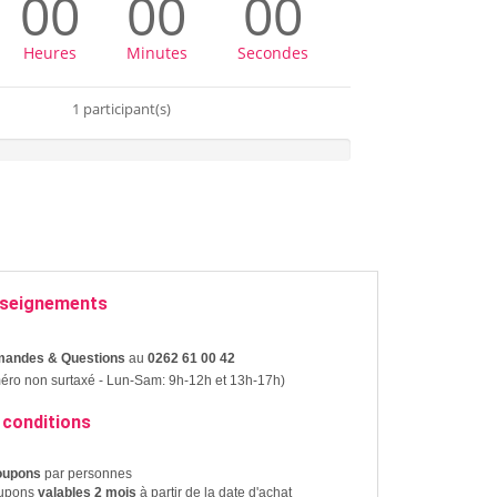
00
00
00
Heures
Minutes
Secondes
1 participant(s)
seignements
andes & Questions
au
0262 61 00 42
ro non surtaxé - Lun-Sam: 9h-12h et 13h-17h)
 conditions
coupons
par personnes
upons
valables 2 mois
à partir de la date d'achat