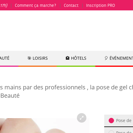
17h)
Comment ça marche?
Contact
Inscription PRO
EAUTÉ
🎯 LOISIRS
🏨 HÔTELS
🎈 ÉVÉNEMEN
s mains par des professionnels , la pose de gel 
a Beauté
Pose de
Pose de