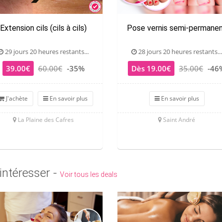
Extension cils (cils à cils)
Pose vernis semi-permane
29 jours 20 heures restants...
28 jours 20 heures restants...
39.00€
60.00€
-35%
Dès 19.00€
35.00€
-46
J'achète
En savoir plus
En savoir plus
La Plaine des Cafres
Saint André
intéresser -
Voir tous les deals