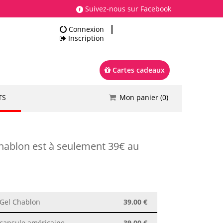
Suivez-nous sur Facebook
Connexion
Inscription
Cartes cadeaux
TS
Mon panier (
0
)
Total
0.00 €
Commander
chablon est à seulement 39€ au
 Gel Chablon
39.00 €
 capsule américaine
39.00 €