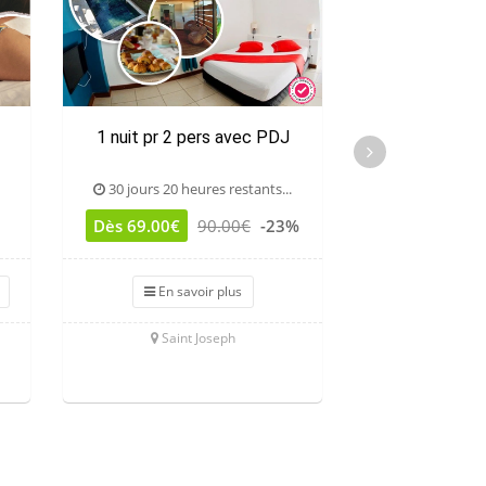
1 nuit pr 2 pers avec PDJ
Session de Gell
30 jours 20 heures restants...
30 jours 20 he
Dès 69.00€
90.00€
-23%
Dès 22.00€
En savoir plus
En sav
Saint Joseph
Saint