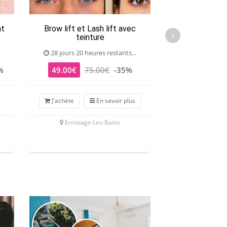
nt
Brow lift et Lash lift avec
Manucure russe 
teinture
américaines
28 jours 20 heures restants...
28 jours 20 he
%
49.00€
75.00€
-35%
35.00€
4
J'achète
En savoir plus
J'achète
Ermitage-Les-Bains
Ermitage