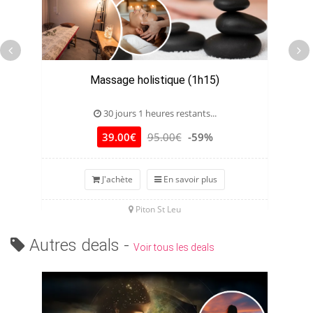
Massage holistique (1h15)
M
30 jours 1 heures restants...
39.00€
95.00€
-59%
J'achète
En savoir plus
Piton St Leu
Autres deals -
Voir tous les deals