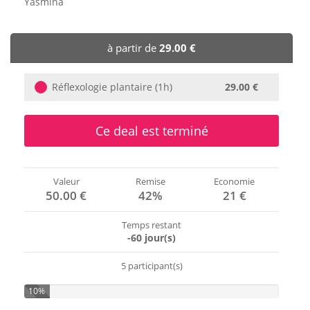
Yasmina
🏨 Hôtels
à partir de
29.00 €
🎈 Événements
Réflexologie plantaire (1h)
29.00 €
Ce deal est terminé
Valeur
Remise
Economie
50.00 €
42%
21 €
Temps restant
-60 jour(s)
5 participant(s)
10%