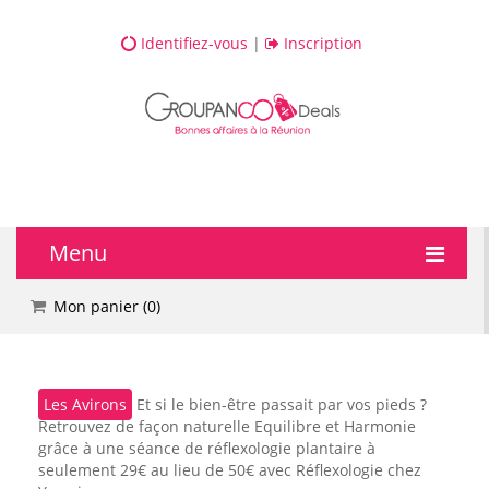
Identifiez-vous
|
Inscription
Menu
🔥 DEALS
Mon panier (
0
)
💆 Bien-être
Les Avirons
Et si le bien-être passait par vos pieds ?
💅 Beauté
Retrouvez de façon naturelle Equilibre et Harmonie
grâce à une séance de réflexologie plantaire à
🎯 Loisirs
seulement 29€ au lieu de 50€ avec Réflexologie chez