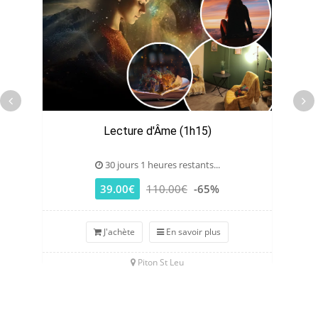
Lecture d'Âme (1h15)
30 jours 1 heures restants...
39.00€
110.00€
-65%
J'achète
En savoir plus
Piton St Leu