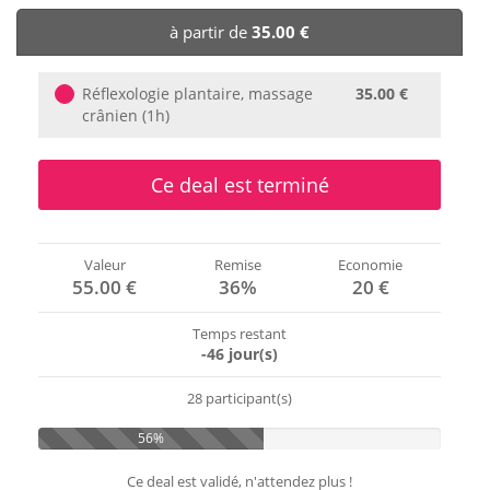
🏨 Hôtels
à partir de
35.00 €
🎈 Événements
Réflexologie plantaire, massage
35.00 €
crânien (1h)
Ce deal est terminé
Valeur
Remise
Economie
55.00 €
36%
20 €
Temps restant
-46 jour(s)
28 participant(s)
56%
Ce deal est validé, n'attendez plus !