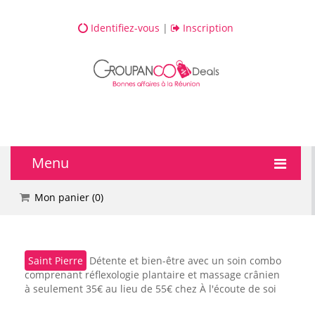
Identifiez-vous
|
Inscription
Menu
🔥 DEALS
Mon panier (
0
)
💆 Bien-être
Saint Pierre
Détente et bien-être avec un soin combo
💅 Beauté
comprenant réflexologie plantaire et massage crânien
à seulement 35€ au lieu de 55€ chez À l'écoute de soi
🎯 Loisirs