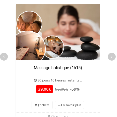
Massage holistique (1h15)
M
30 jours 10 heures restants...
39.00€
95.00€
-59%
J'achète
En savoir plus
Piton St Leu