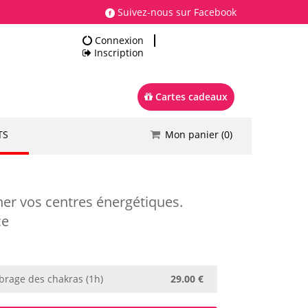
Suivez-nous sur Facebook
Connexion
Inscription
Cartes cadeaux
TS
Mon panier (
0
)
Total
0.00 €
Commander
ner vos centres énergétiques.
ce
brage des chakras (1h)
29.00 €