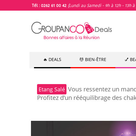
Tél : 0262 61 00 42
(Lundi au Samedi - 9h à 12h - 13h à 
🔥 DEALS
💆 BIEN-ÊTRE
💅 B
Vous ressentez un manque
Etang Salé
Profitez d’un rééquilibrage des ch