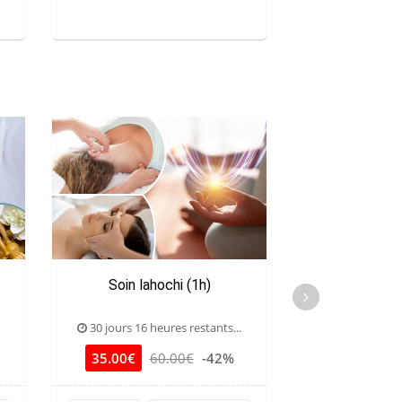
Soin lahochi (1h)
Extension de ci
30 jours 16 heures restants...
30 jours 16 he
35.00€
60.00€
-42%
39.00€
6