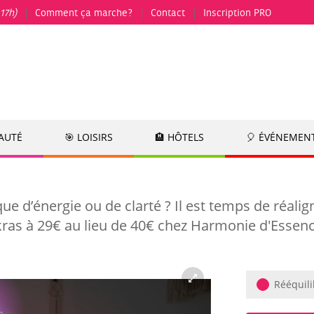
17h)
Comment ça marche?
Contact
Inscription PRO
EAUTÉ
🎯 LOISIRS
🏨 HÔTELS
🎈 ÉVÉNEMEN
 d’énergie ou de clarté ? Il est temps de réalig
akras à 29€ au lieu de 40€ chez Harmonie d'Essen
Rééquili