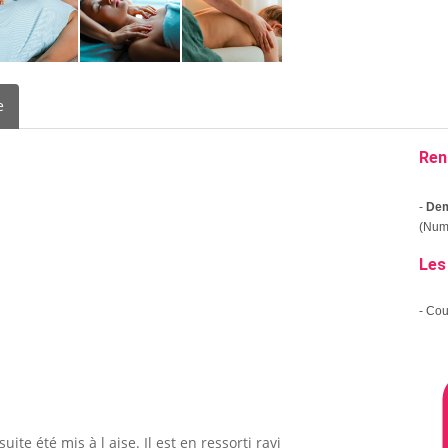
e
Ren
-
Dem
(Numé
Les
- Co
ite été mis à l aise. Il est en ressorti ravi