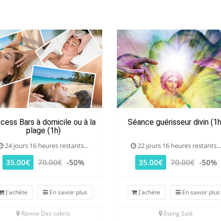
cess Bars à domicile ou à la
Séance guérisseur divin (1h
plage (1h)
24 jours 16 heures restants...
22 jours 16 heures restants...
35.00€
70.00€
-50%
35.00€
70.00€
-50%
J'achète
En savoir plus
J'achète
En savoir plus
Ravine Des cabris
Etang Salé