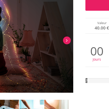
Valeur
40.00 
00
Jours
2%