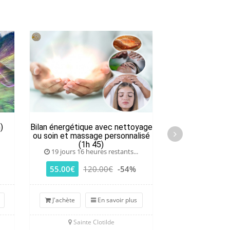
)
Bilan énergétique avec nettoyage
Séance de La
ou soin et massage personnalisé
(1h 45)
19 jours 16 heures restants...
18 jours 16 he
55.00€
120.00€
-54%
45.00€
8
J'achète
En savoir plus
J'achète
Sainte Clotilde
Saint