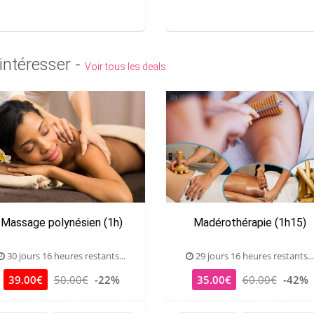
intéresser -
Voir tous les deals
Massage polynésien (1h)
Madérothérapie (1h15)
30 jours 16 heures restants...
29 jours 16 heures restants...
39.00€
50.00€
-22%
35.00€
60.00€
-42%