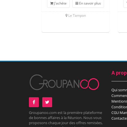
J'achète
En savoir plus
Le Tampon
A pro
Qui som
Comment
Mentions
Conditio
Groupanoo.com est la première plateforme
CGU Man
de bonnes affaires à la Réunion. Nous vous
Contacte
proposons chaque jour des offres remisées,