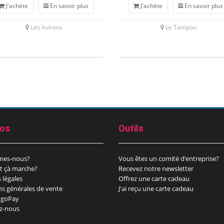
J'achète
En savoir plus
J'achète
En savoir plus
Les Avirons
Le Tampon
pos
Outils
mes-nous?
Vous êtes un comité d’entreprise?
 çà marche?
Recevez notre newsletter
 légales
Offrez une carte cadeau
ns générales de vente
J'ai reçu une carte cadeau
goPay
z-nous