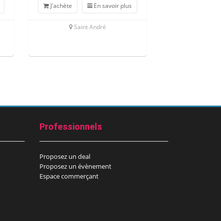
J'achète
En savoir plus
J'achète
Saint André
La Plaine
Professionnels
Proposez un deal
Proposez un évènement
Espace commerçant