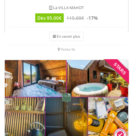
La VILLA MAHOT
Dès 95.00€
115.00€
-17%
En savoir plus
Petite Ile
STARS