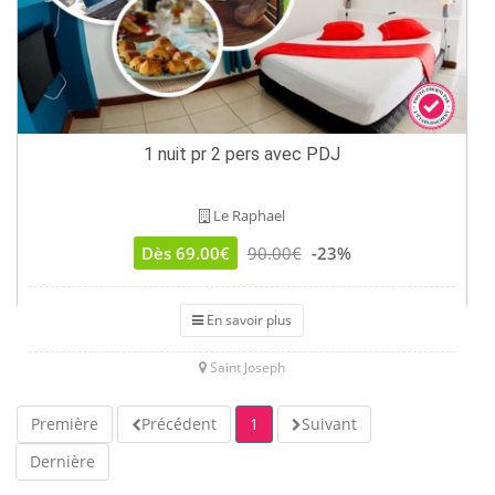
1 nuit pr 2 pers avec PDJ
Le Raphael
Dès 69.00€
90.00€
-23%
En savoir plus
Saint Joseph
Première
Précédent
1
Suivant
Dernière