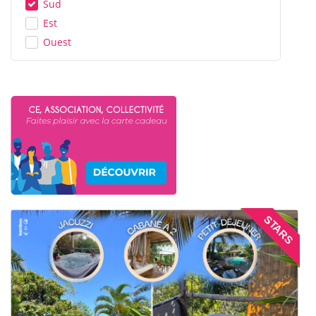
Sud
Est
Ouest
STARS