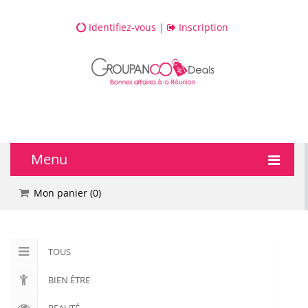
Identifiez-vous
|
Inscription
Menu
🔥 DEALS
Mon panier (
0
)
💆 Bien-être
TOUS
💅 Beauté
BIEN ÊTRE
🎯 Loisirs