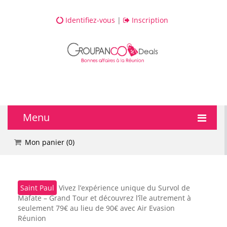
Identifiez-vous
|
Inscription
Menu
🔥 DEALS
Mon panier (
0
)
💆 Bien-être
Saint Paul
Vivez l’expérience unique du Survol de
💅 Beauté
Mafate – Grand Tour et découvrez l’île autrement à
seulement 79€ au lieu de 90€ avec Air Evasion
🎯 Loisirs
Réunion