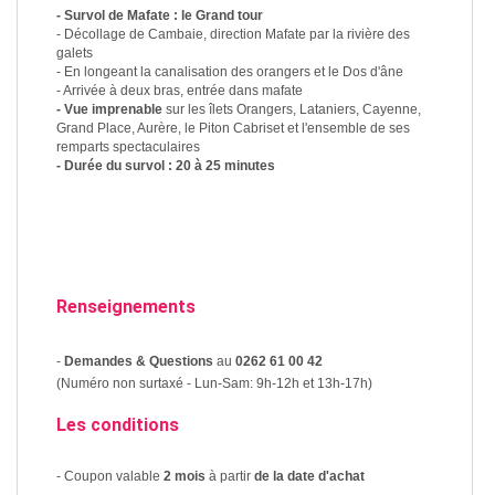
- Survol de Mafate : le Grand tour
- Décollage de Cambaie, direction Mafate par la rivière des
galets
- En longeant la canalisation des orangers et le Dos d'âne
- Arrivée à deux bras, entrée dans mafate
- Vue imprenable
sur les îlets Orangers, Lataniers, Cayenne,
Grand Place, Aurère, le Piton Cabriset et l'ensemble de ses
remparts spectaculaires
- Durée du survol : 20 à 25 minutes
Renseignements
-
Demandes & Questions
au
0262 61 00 42
(Numéro non surtaxé - Lun-Sam: 9h-12h et 13h-17h)
Les conditions
- Coupon valable
2 mois
à partir
de la date d'achat