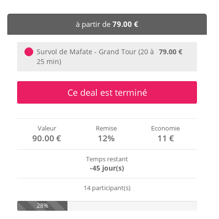
🏨 Hôtels
à partir de
79.00 €
🎈 Événements
Survol de Mafate - Grand Tour (20 à
79.00 €
25 min)
Ce deal est terminé
Valeur
Remise
Economie
90.00 €
12%
11 €
Temps restant
-45 jour(s)
14 participant(s)
28%