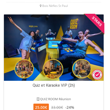
Bois Nèfles St Paul
STARS
Quiz et Karaoke VIP (2h)
QUIZ ROOM Réunion
25.00€
33.00€
-24%