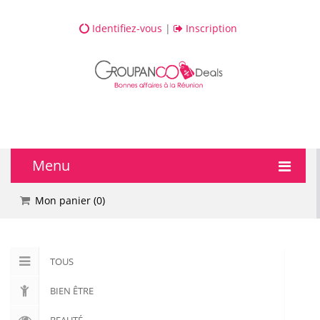
Identifiez-vous
|
Inscription
Menu
🔥 DEALS
Mon panier (
0
)
💆 Bien-être
TOUS
💅 Beauté
BIEN ÊTRE
🎯 Loisirs