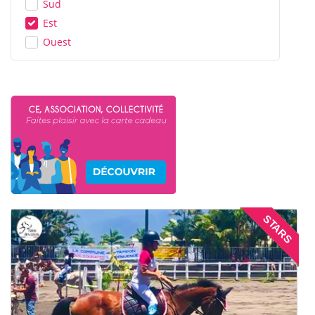
Sud
Est
Ouest
STARS