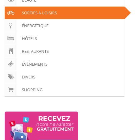
BEAUTÉ
🏨 Hôtels
SORTIES & LOISIRS
🎈 Événements
ÉNERGÉTIQUE
HÔTELS
RESTAURANTS
ÉVÉNEMENTS
DIVERS
SHOPPING