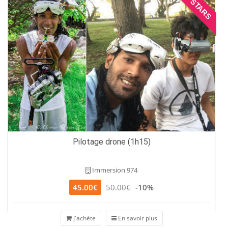
STARS
Pilotage drone (1h15)
Immersion 974
45.00€
50.00€
-10%
J'achète
En savoir plus