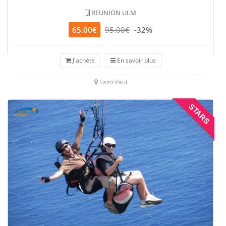
REUNION ULM
65.00€
95.00€
-32%
J'achète
En savoir plus
Saint Paul
STARS