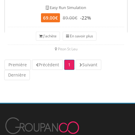
Easy Run Simulation
69.00€
89.00€
-22%
J'achète
En savoir plus
Piton St Leu
Première
Précédent
1
Suivant
Dernière