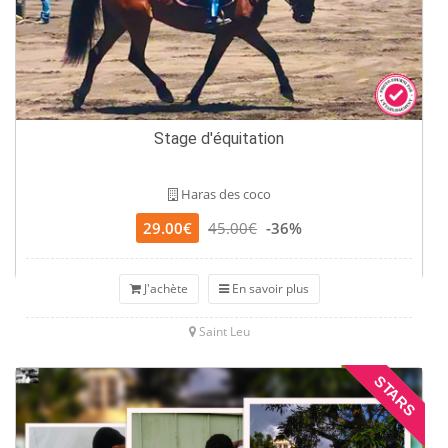
Stage d'équitation
Haras des coco
29.00€
45.00€
-36%
J'achète
En savoir plus
Saint Leu
STARS