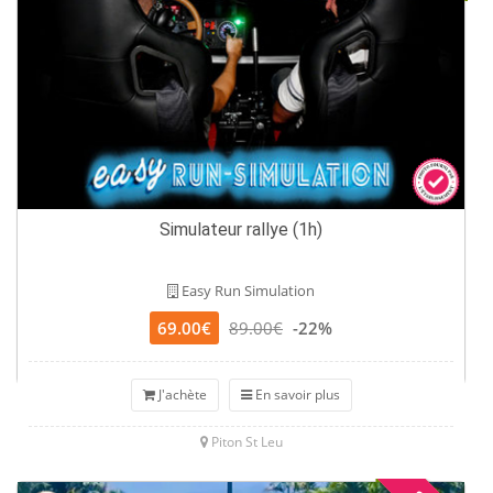
Simulateur rallye (1h)
Easy Run Simulation
69.00€
89.00€
-22%
J'achète
En savoir plus
Piton St Leu