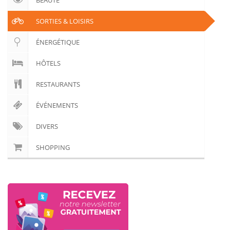
BEAUTÉ
🏨 Hôtels
SORTIES & LOISIRS
🎈 Événements
ÉNERGÉTIQUE
HÔTELS
RESTAURANTS
ÉVÉNEMENTS
DIVERS
SHOPPING