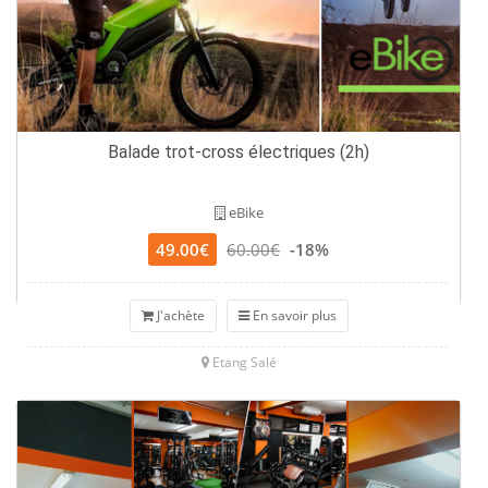
Balade trot-cross électriques (2h)
eBike
49.00€
60.00€
-18%
J'achète
En savoir plus
Etang Salé