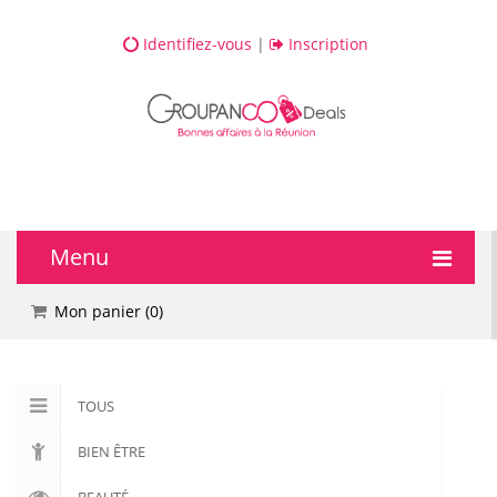
Identifiez-vous
|
Inscription
Menu
🔥 DEALS
Mon panier (
0
)
💆 Bien-être
TOUS
💅 Beauté
BIEN ÊTRE
🎯 Loisirs