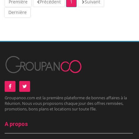
Première
Précédent
1
Suivant
Dernière
Groupanoo.com est la première plateforme de bonnes affaires à la
Réunion. Nous vous proposons chaque jour des offres remisées,
promotions, bons plans et locations sur toute l’île.
A propos