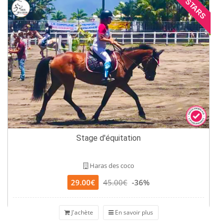
STARS
Stage d'équitation
Haras des coco
29.00€
45.00€
-36%
J'achète
En savoir plus