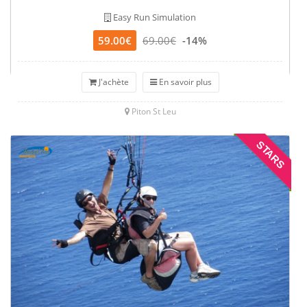
Easy Run Simulation
59.00€
69.00€
-14%
J'achète
En savoir plus
Piton St Leu
STARS