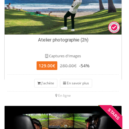
Atelier photographie (2h)
Captures d'Images
129.00€
280.00€
-54%
J'achète
En savoir plus
En ligne
STARS