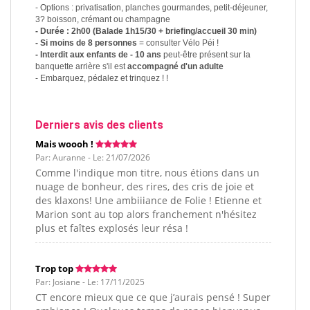
- Options : privatisation, planches gourmandes, petit-déjeuner,
3? boisson, crémant ou champagne
- Durée : 2h00 (Balade 1h15/30 + briefing/accueil 30 min)
- Si moins de 8 personnes
= consulter Vélo Péi !
- Interdit aux enfants de - 10 ans
peut-être présent sur la
banquette arrière s'il est
accompagné d'un adulte
- Embarquez, pédalez et trinquez ! !
Derniers avis des clients
Mais woooh !
Par: Auranne - Le: 21/07/2026
Comme l'indique mon titre, nous étions dans un
nuage de bonheur, des rires, des cris de joie et
des klaxons! Une ambiiiance de Folie ! Etienne et
Marion sont au top alors franchement n'hésitez
plus et faîtes explosés leur résa !
Trop top
Par: Josiane - Le: 17/11/2025
CT encore mieux que ce que j’aurais pensé ! Super