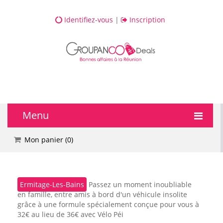
Identifiez-vous
|
Inscription
Menu
🔥 DEALS
Mon panier (
0
)
💆 Bien-être
Ermitage-Les-Bains
Passez un moment inoubliable
💅 Beauté
en famille, entre amis à bord d'un véhicule insolite
grâce à une formule spécialement conçue pour vous à
🎯 Loisirs
32€ au lieu de 36€ avec Vélo Péi