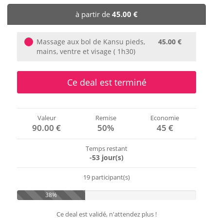
🏨 Hôtels
à partir de
45.00 €
🎈 Événements
Massage aux bol de Kansu pieds,
45.00 €
mains, ventre et visage ( 1h30)
Ce deal est terminé
Valeur
Remise
Economie
90.00 €
50%
45 €
Temps restant
-53 jour(s)
19 participant(s)
38%
Ce deal est validé, n'attendez plus !