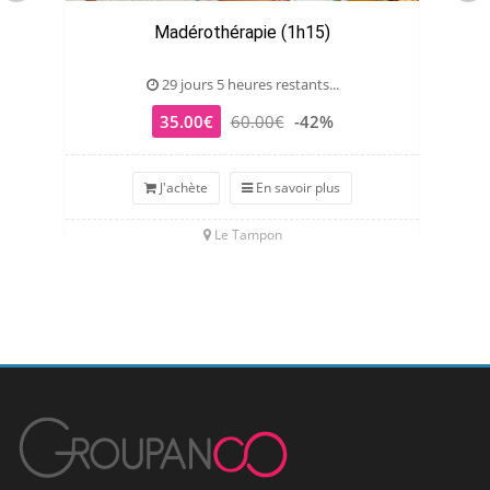
Madérothérapie (1h15)
29 jours 5 heures restants...
35.00€
60.00€
-42%
J'achète
En savoir plus
Le Tampon