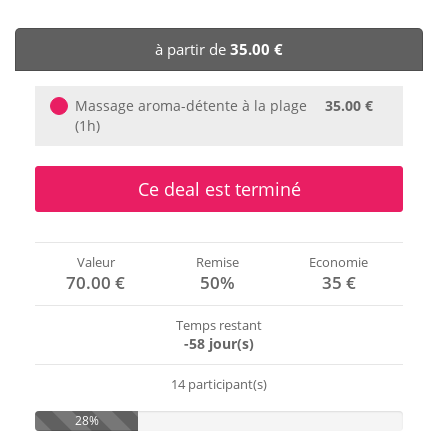
🏨 Hôtels
à partir de
35.00 €
🎈 Événements
Massage aroma-détente à la plage
35.00 €
(1h)
Ce deal est terminé
Valeur
Remise
Economie
70.00 €
50%
35 €
Temps restant
-58 jour(s)
14 participant(s)
28%