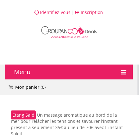
Identifiez-vous
|
Inscription
Menu
🔥 DEALS
Mon panier (
0
)
💆 Bien-être
Etang Salé
Un massage aromatique au bord de la
💅 Beauté
mer pour relâcher les tensions et savourer l’instant
présent à seulement 35€ au lieu de 70€ avec L'instant
🎯 Loisirs
Soleil